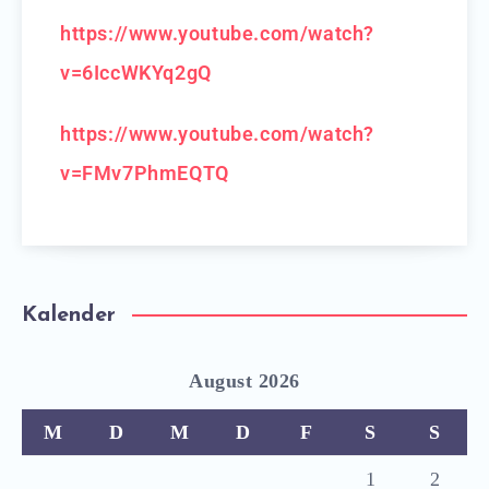
https://www.youtube.com/watch?
v=6IccWKYq2gQ
https://www.youtube.com/watch?
v=FMv7PhmEQTQ
Kalender
August 2026
M
D
M
D
F
S
S
1
2