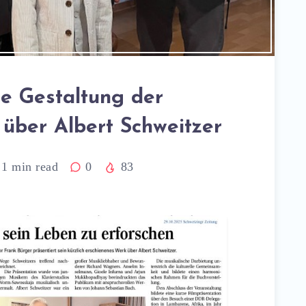
he Gestaltung der
 über Albert Schweitzer
1
min read
0
83