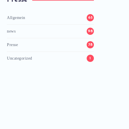
Presse
Allgemein
65
news
98
Presse
78
Uncategorized
1