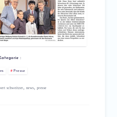
Kategorie :
ws
Presse
,
,
bert schweitzer
news
presse