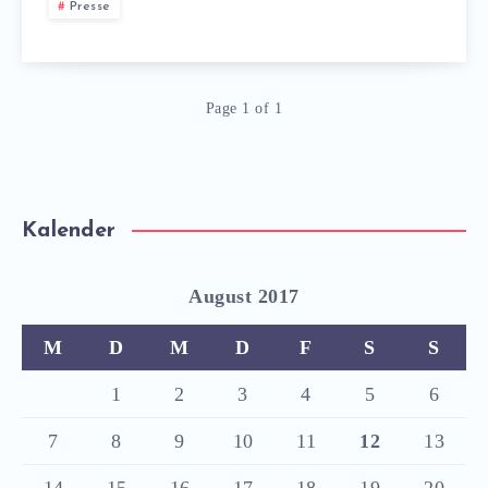
Presse
Page 1 of 1
Kalender
August 2017
M
D
M
D
F
S
S
1
2
3
4
5
6
7
8
9
10
11
12
13