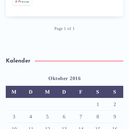
Presse
Page 1 of 1
Kalender
Oktober 2016
M
D
M
D
F
S
S
1
2
3
4
5
6
7
8
9