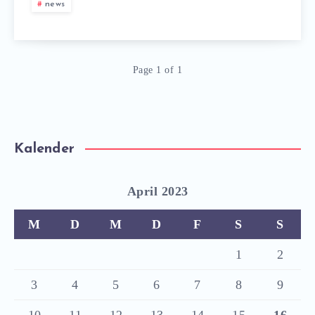
news
Page 1 of 1
Kalender
April 2023
M
D
M
D
F
S
S
1
2
3
4
5
6
7
8
9